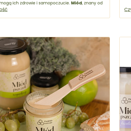
mogą ich zdrowie i samopoczucie.
Miód
, znany od
 naturalny lek, może odegrać w tej kwestii
łość
Cz
lę.