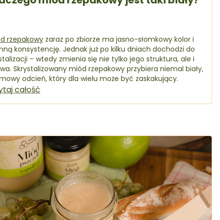
aczego miód rzepakowy jest taki biały?
ód rzepakowy
zaraz po zbiorze ma jasno-słomkowy kolor i
nną konsystencję. Jednak już po kilku dniach dochodzi do
stalizacji – wtedy zmienia się nie tylko jego struktura, ale i
wa. Skrystalizowany miód rzepakowy przybiera niemal biały,
mowy odcień, który dla wielu może być zaskakujący.
ytaj całość