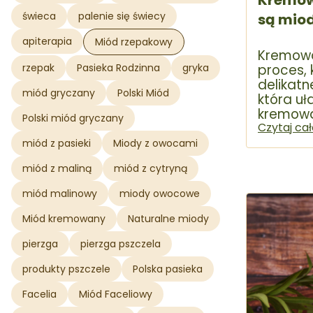
Kremowa
świeca
palenie się świecy
są mio
apiterapia
Miód rzepakowy
Kremowa
proces, 
rzepak
Pasieka Rodzinna
gryka
delikatn
miód gryczany
Polski Miód
która u
kremowa
Polski miód gryczany
pszczeli
Czytaj ca
chemicz
miód z pasieki
Miody z owocami
Różni si
miód z maliną
miód z cytryną
struktur
nie twar
miód malinowy
miody owocowe
Miód kremowany
Naturalne miody
pierzga
pierzga pszczela
produkty pszczele
Polska pasieka
Facelia
Miód Faceliowy