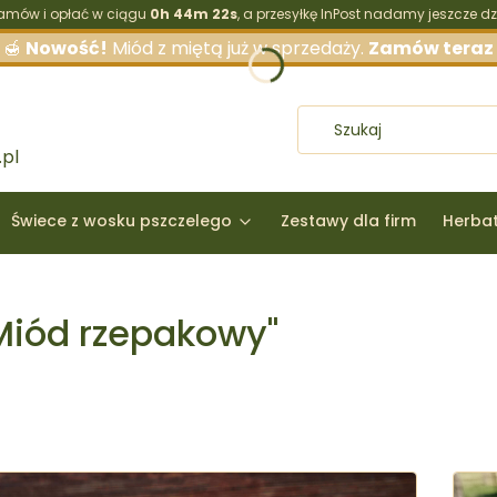
amów i opłać w ciągu
0h 44m 20s
, a przesyłkę InPost nadamy jeszcze dzi
🍯
Nowość!
Miód z miętą już w sprzedaży.
Zamów teraz
pl
Świece z wosku pszczelego
Zestawy dla firm
Herba
Miód rzepakowy"