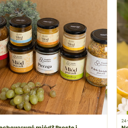
24
echowywać miód? Proste i
Na