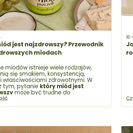
4
16
iód jest najzdrowszy? Przewodnik
Ja
zdrowszych miodach
ro
e miodów istnieje wiele rodzajów,
żnią się smakiem, konsystencją,
 i właściwościami zdrowotnymi. W
z tym, pytanie
który miód jest
wszy
może być trudne do
acznego rozstrzygnięcia. Warto jednak
łość
Cz
różnice między poszczególnymi
mi miodów, aby móc świadomie
ten, który najlepiej odpowiada naszym
om zdrowotnym i kulinarnym.