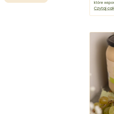
które wspo
wieków jako
Czytaj ca
kluczową ro