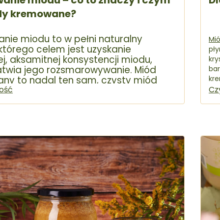
nie miodu – co to znaczy i czym
Dl
dy kremowane?
nie miodu to w pełni naturalny
Mi
którego celem jest uzyskanie
pły
ej, aksamitnej konsystencji miodu,
kry
łatwia jego rozsmarowywanie. Miód
bar
ny to nadal ten sam, czysty miód
kre
 – nie podgrzewany, nieprzetworzony
łość
Cz
nie, bez dodatków czy konserwantów.
ę od
klasycznego miodu
jedynie
ą – nie ma formy lejącej, ale również
dnieje.