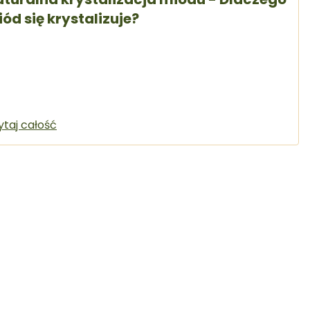
ód się krystalizuje?
ytaj całość