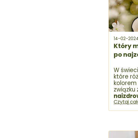
14-02-202
Który m
po naj
W świeci
które ró
kolorem
związku 
najzdro
jednozn
Czytaj ca
poznać 
rodzaja
wybrać 
potrzeb