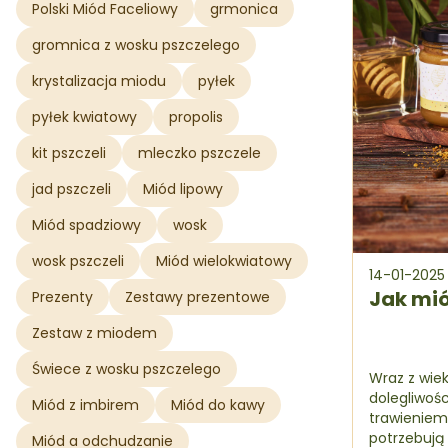
Polski Miód Faceliowy
grmonica
gromnica z wosku pszczelego
krystalizacja miodu
pyłek
pyłek kwiatowy
propolis
kit pszczeli
mleczko pszczele
jad pszczeli
Miód lipowy
Miód spadziowy
wosk
wosk pszczeli
Miód wielokwiatowy
14-01-2025
Jak mió
Prezenty
Zestawy prezentowe
Zestaw z miodem
Świece z wosku pszczelego
Wraz z wiek
dolegliwośc
Miód z imbirem
Miód do kawy
trawieniem
potrzebują 
Miód a odchudzanie