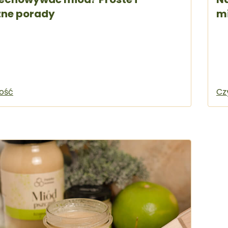
zne porady
mi
łość
Cz