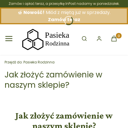
Zamów i opłać teraz, a przesyłkę InPost nadamy w poniedziałek.
🍯
Nowość!
Miód z miętą już w sprzedaży.
Zamów teraz
Otwórz wyszukiwarkę
Produkt
Przejdź do:
Pasieka Rodzinna
Jak złożyć zamówienie w
naszym sklepie?
Jak złożyć zamówienie w
naszym sklepie?