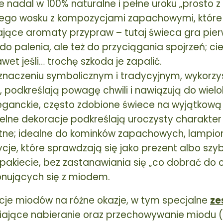
le nadal w 100% naturalne i pełne uroku „prosto z 
ego wosku z kompozycjami zapachowymi, które 
ulające aromaty przypraw – tutaj świeca gra pi
do palenia, ale też do przyciągania spojrzeń; cie
et jeśli… trochę szkoda je zapalić.
znaczeniu symbolicznym i tradycyjnym, wykorz
 podkreślają powagę chwili i nawiązują do wielole
eganckie, często zdobione świece na wyjątkową o
telne dekoracje podkreślają uroczysty charakter
tne; idealne do kominków zapachowych, lampionó
e, które sprawdzają się jako prezent albo szyb
pakiecie, bez zastanawiania się „co dobrać do 
onujących się z miodem.
cje miodów na różne okazje, w tym specjalne
ze
iające nabieranie oraz przechowywanie miodu (n