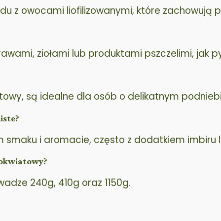
u z owocami liofilizowanymi, które zachowują p
wami, ziołami lub produktami pszczelimi, jak py
owy, są idealne dla osób o delikatnym podniebie
iste?
maku i aromacie, często z dodatkiem imbiru lu
lokwiatowy?
wadze 240g, 410g oraz 1150g.