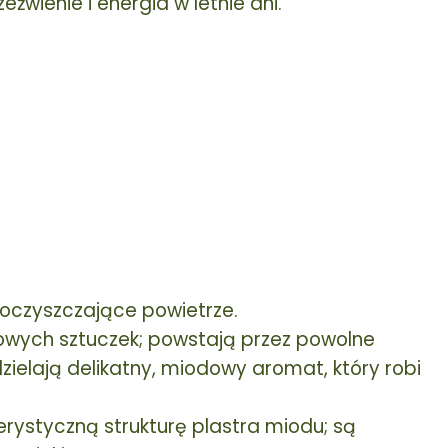
eźwienie i energia w letnie dni.
oczyszczające powietrze.
ngowych sztuczek; powstają przez powolne
zielają delikatny, miodowy aromat, który robi
rystyczną strukturę plastra miodu; są