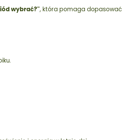
miód wybrać?"
, która pomaga dopasować
iku.