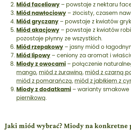
Miód faceliowy
– powstaje z nektaru face
Miód nawłociowy
– złocisty, czasem naw
Miód gryczany
– powstaje z kwiatów gryk
Miód akacjowy
– powstaje z kwiatów robi
pozostaje płynny ze wszystkich.
Miód rzepakowy
– jasny miód o łagodnym
Miód lipowy
– ceniony za aromat i właśc
Miody z owocami
– połączenie naturalneg
mango
,
miód z żurawiną
,
miód z czarną p
miód z pomarańczą
,
miód z jabłkiem z 
Miody z dodatkami
– warianty smakowe 
piernikową
.
Jaki miód wybrać? Miody na konkretne 