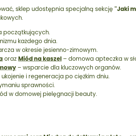
dować, sklep udostępnia specjalną sekcję
"Jaki 
akowych.
la początkujących.
nizmu każdego dnia.
arcza w okresie jesienno-zimowym.
a
oraz
Miód na kaszel
– domowa apteczka w sło
rmowy
– wsparcie dla kluczowych organów.
 ukojenie i regeneracja po ciężkim dniu.
ymaniu sprawności.
ód w domowej pielęgnacji beauty.