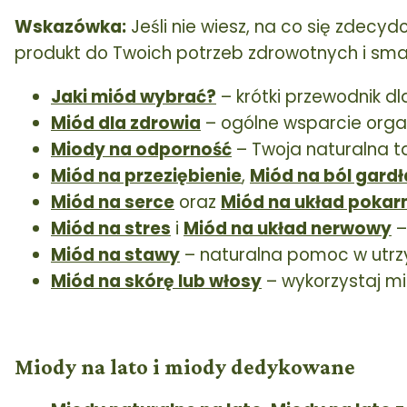
Wskazówka:
Jeśli nie wiesz, na co się zdecy
produkt do Twoich potrzeb zdrowotnych i sm
Jaki miód wybrać?
– krótki przewodnik d
Miód dla zdrowia
– ogólne wsparcie orga
Miody na odporność
– Twoja naturalna t
Miód na przeziębienie
,
Miód na ból gardł
Miód na serce
oraz
Miód na układ poka
Miód na stres
i
Miód na układ nerwowy
–
Miód na stawy
– naturalna pomoc w utrz
Miód na skórę lub włosy
– wykorzystaj mi
Miody na lato i miody dedykowane