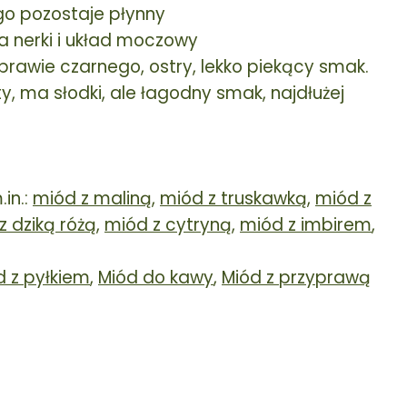
ugo pozostaje płynny
 nerki i układ moczowy
rawie czarnego, ostry, lekko piekący smak.
, ma słodki, ale łagodny smak, najdłużej
in.:
miód z maliną
,
miód z truskawką
,
miód z
z dziką różą
,
miód z cytryną
,
miód z imbirem
,
d z pyłkiem
,
Miód do kawy
,
Miód z przyprawą