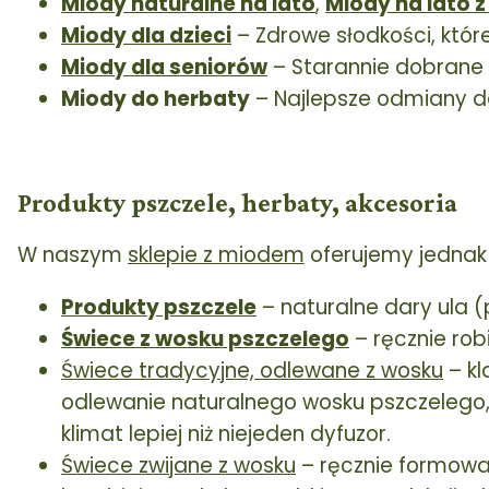
Miody naturalne na lato
,
Miody na lato 
Miody dla dzieci
– Zdrowe słodkości, któr
Miody dla seniorów
– Starannie dobrane 
Miody do herbaty
– Najlepsze odmiany d
Produkty pszczele, herbaty, akcesoria
W naszym
sklepie z miodem
oferujemy jednak 
Produkty pszczele
– naturalne dary ula (
Świece z wosku pszczelego
– ręcznie ro
Świece tradycyjne, odlewane z wosku
– kl
odlewanie naturalnego wosku pszczelego, d
klimat lepiej niż niejeden dyfuzor.
Świece zwijane z wosku
– ręcznie formowan