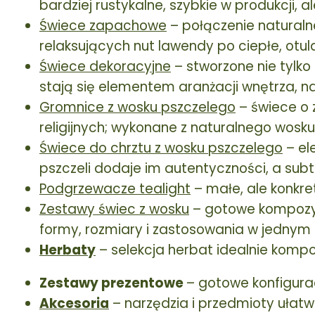
bardziej rustykalne, szybkie w produkcji, a
Świece zapachowe
– połączenie naturaln
relaksujących nut lawendy po ciepłe, ot
Świece dekoracyjne
– stworzone nie tylko 
stają się elementem aranżacji wnętrza, naw
Gromnice z wosku pszczelego
– świece o 
religijnych; wykonane z naturalnego wosku,
Świece do chrztu z wosku pszczelego
– el
pszczeli dodaje im autentyczności, a sub
Podgrzewacze tealight
– małe, ale konkre
Zestawy świec z wosku
– gotowe kompozycj
formy, rozmiary i zastosowania w jednym 
Herbaty
– selekcja herbat idealnie komp
Zestawy prezentowe
– gotowe konfigura
Akcesoria
– narzędzia i przedmioty ułatw