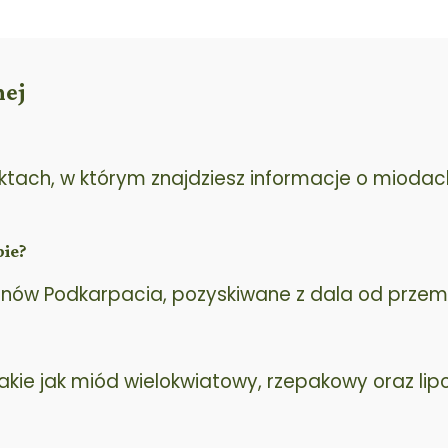
nej
ach, w którym znajdziesz informacje o miodach 
pie?
onów Podkarpacia, pozyskiwane z dala od przemy
kie jak miód wielokwiatowy, rzepakowy oraz lip