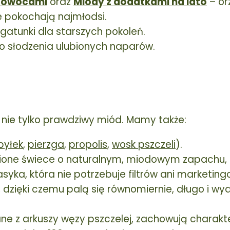
z owocami
oraz
Miody z dodatkami na lato
– orz
e pokochają najmłodsi.
gatunki dla starszych pokoleń.
o słodzenia ulubionych naparów.
nie tylko prawdziwy miód. Mamy także:
pyłek
,
pierzga
,
propolis
,
wosk pszczeli
).
bione świece o naturalnym, miodowym zapachu, 
asyka, która nie potrzebuje filtrów ani marketi
zięki czemu palą się równomiernie, długo i wyd
e z arkuszy węzy pszczelej, zachowują charakte