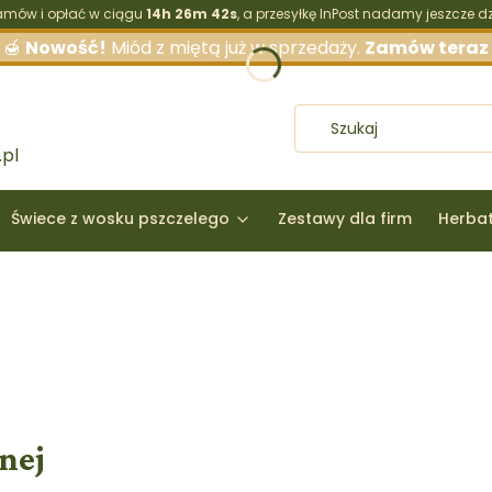
amów i opłać w ciągu
14h 26m 41s
, a przesyłkę InPost nadamy jeszcze dzi
🍯
Nowość!
Miód z miętą już w sprzedaży.
Zamów teraz
pl
Świece z wosku pszczelego
Zestawy dla firm
Herba
nej