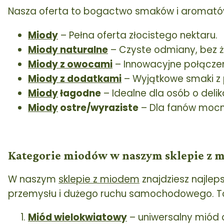
Nasza oferta to bogactwo smaków i aromatów
Miody
– Pełna oferta złocistego nektaru.
Miody naturalne
– Czyste odmiany, bez 
Miody z owocami
– Innowacyjne połączen
Miody z dodatkami
– Wyjątkowe smaki z 
Miody
łagodne
– Idealne dla osób o deli
Miody
ostre/wyraziste
– Dla fanów mocn
Kategorie miodów w naszym sklepie z 
W naszym
sklepie z miodem
znajdziesz najlep
przemysłu i dużego ruchu samochodowego. To
Miód wielokwiatowy
– uniwersalny miód 