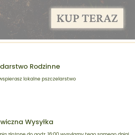
darstwo Rodzinne
wspierasz lokalne pszczelarstwo
awiczna Wysyłka
ia złożone do godz. 16:00 wysyłamy tego samego dnia!