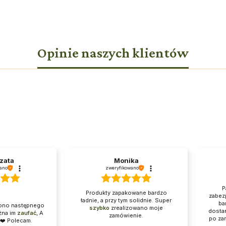
Opinie naszych klientów
zata
Monika
ano
zweryfikowano
P
Produkty zapakowane bardzo
zabez
ładnie, a przy tym solidnie. Super
ba
zono następnego
szybko
zrealizowano moje
dosta
żna im
zaufać
, A
zamówienie.
po za
❤️ Polecam.