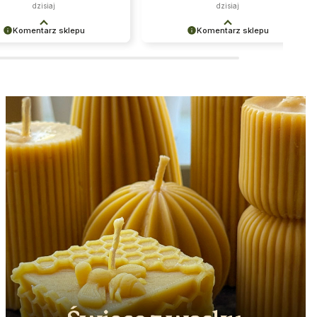
ceny są rozsądne.. 👍️❤️💯
przesyłka, a do tego oczywiście
dzisiaj
dzisiaj
solidna
. 💪
Komentarz sklepu
Komentarz sklepu
cieszy nas Twoja świetna
Dziękujemy za pozostawienie nam
a! Ciężko pracujemy, aby
tak dobrej opinii. Naszym
ać wymaganiom klientów
priorytetem jest satysfakcja klienta i
jak Ty i jesteśmy zadowoleni,
Twoja recenzja potwierdza nasze
się udało. Mamy nadzieję, że
wysiłki - dziękujemy raz jeszcze i
wrócisz :) Pozdrawiamy
mamy nadzieję - do szybkiego
zobaczenia!