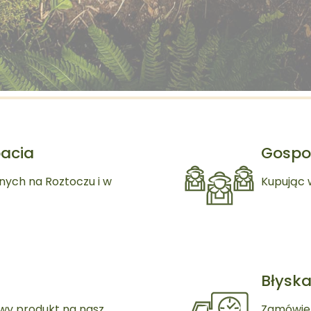
pacia
Gospo
nych na Roztoczu i w
Kupując 
Błysk
wy produkt na nasz
Zamówien