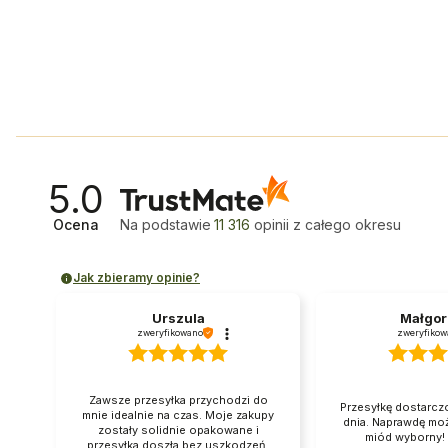
5.0
Ocena
Na podstawie
11 316
opinii
z całego okresu
Jak zbieramy opinie?
Urszula
Małgor
zweryfikowano
zweryfikow
Zawsze przesyłka przychodzi do
Przesyłkę dostarc
mnie idealnie na czas. Moje zakupy
dnia. Naprawdę mo
zostały solidnie opakowane i
miód wyborny! 
przesyłka doszła bez uszkodzeń.