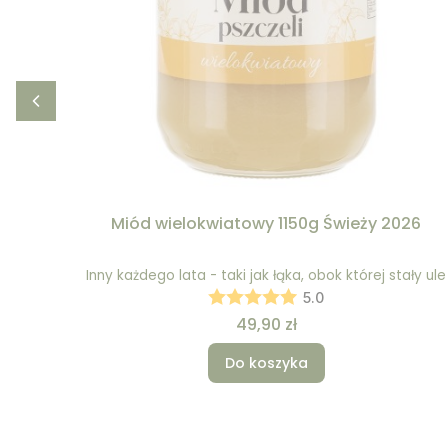
Miód wielokwiatowy 1150g Świeży 2026
Inny każdego lata - taki jak łąka, obok której stały ule
5.0
Cena
49,90 zł
Do koszyka