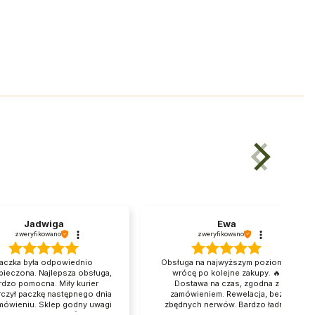
Jadwiga
Ewa
zweryfikowano
zweryfikowano
aczka była odpowiednio
Obsługa na najwyższym poziomie,
pieczona. Najlepsza obsługa,
wrócę po kolejne zakupy. 🔥
rdzo pomocna. Miły kurier
Dostawa na czas, zgodna z
rczył paczkę następnego dnia
zamówieniem. Rewelacja, bez
mówieniu. Sklep godny uwagi
zbędnych nerwów. Bardzo ładna