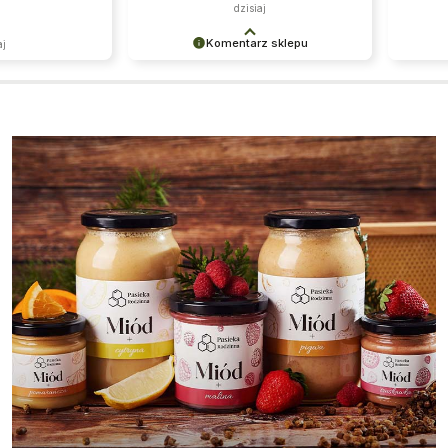
a 
dzisiaj
Komentarz sklepu
aj
Dziękujemy za miłe słowa!
Bardzo 
Cieszymy się, że zakup przeszedł
recenzj
bezproblemowo, oraz, że możemy
sprost
zapewnić odpowiednią obsługę tak
takich 
świetnym klientom. Dziękujemy raz
że nam 
jeszcze!
do nas 