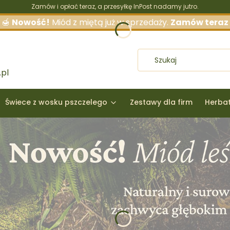
Zamów i opłać teraz, a przesyłkę InPost nadamy jutro.
🍯
Nowość!
Miód z miętą już w sprzedaży.
Zamów teraz
pl
Świece z wosku pszczelego
Zestawy dla firm
Herba