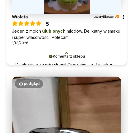
Wioleta
zweryfikowano
5
Jeden z moich
ulubionych
miodów. Delikatny w smaku
i super właściwości. Polecam
1/13/2026
Komentarz sklepu
Dziękujemy za miłe słowa! Cieszymy się, że zakup
przeszedł bezproblemowo, oraz, że możemy
zapewnić odpowiednią obsługę tak świetnym
klientom. Dziękujemy raz jeszcze!
podgląd