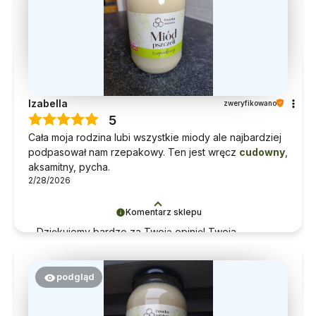
Izabella
zweryfikowano
5
Cała moja rodzina lubi wszystkie miody ale najbardziej
podpasował nam rzepakowy. Ten jest wręcz
cudowny
,
aksamitny, pycha.
2/28/2026
Komentarz sklepu
Dziękujemy bardzo za Twoją opinię! Twoja
recenzja wiele dla nas znaczy - dzięki niej wiemy,
że jesteśmy na właściwym torze :) Z
pozdrowieniami, obsługa sklepu.
podgląd