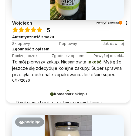
Wojciech
zweryfikowano
5
Autentyczność smaku
Sklepowy
Poprawny
Jak dawniej
Zgodność z opisem
Poniżej oczeki..
Zgodnie z opisem
Powyżej oczeki..
To mój pierwszy zakup. Niesamowita
jakość
. Myślę że
jeszcze się zdecyduje kolejne zakupy. Super sprawna
przesyła, doskonale zapakowana. Jesteście super.
6/17/2026
Komentarz sklepu
Dziękujemy bardzo za Twoją opinię! Twoja
recenzja wiele dla nas znaczy - dzięki niej wiemy,
że jesteśmy na właściwym torze :) Z
pozdrowieniami, obsługa sklepu.
podgląd