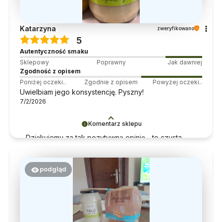
Katarzyna
zweryfikowano
5
Autentyczność smaku
Sklepowy
Poprawny
Jak dawniej
Zgodność z opisem
Poniżej oczeki..
Zgodnie z opisem
Powyżej oczeki..
Uwielbiam jego konsystencję. Pyszny!
7/2/2026
Komentarz sklepu
Dziękujemy za tak pozytywną opinię - to czysta
przyjemność obsługiwać takich klientów!
Doceniamy czas i wysiłek włożony w podzielenie
się z nami Twoimi doświadczeniami. Do zobaczenia!
podgląd