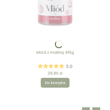
Miód z maliną 410g
5.0
Cena
29,80 zł
Do koszyka