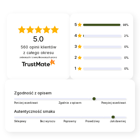
5
98%
4
2%
5.0
3
560
opinii klientów
0%
z całego okresu
2
zebranych i zweryfikowanych przez
0%
1
0%
Zgodność z opisem
Poniżej oczekiwań
Zgodnie z opisem
Powyżej oczekiwań
Autentyczność smaku
Sklepowy
Bez wyrazu
Poprawny
Prawdziwy
Jak dawniej