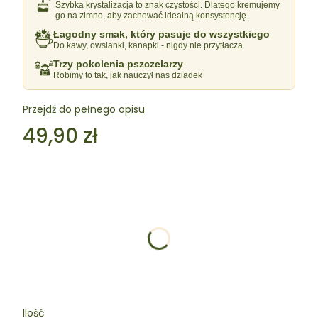
Szybka krystalizacja to znak czystości. Dlatego kremujemy
go na zimno, aby zachować idealną konsystencję.
Łagodny smak, który pasuje do wszystkiego
Do kawy, owsianki, kanapki - nigdy nie przytłacza
Trzy pokolenia pszczelarzy
Robimy to tak, jak nauczył nas dziadek
Przejdź do pełnego opisu
Cena
49,90 zł
Wybierz wariant produktu:
Poszczególne warianty mogą różnić się ceną
Zestaw
Opcjonalne
Ilość