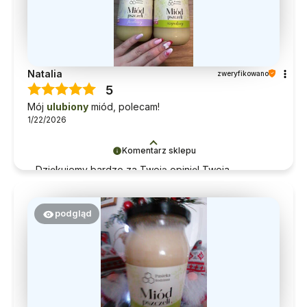
Natalia
zweryfikowano
5
Mój
ulubiony
miód, polecam!
1/22/2026
Komentarz sklepu
Dziękujemy bardzo za Twoją opinię! Twoja
recenzja wiele dla nas znaczy - dzięki niej wiemy,
że jesteśmy na właściwym torze :) Z
pozdrowieniami, obsługa sklepu.
podgląd