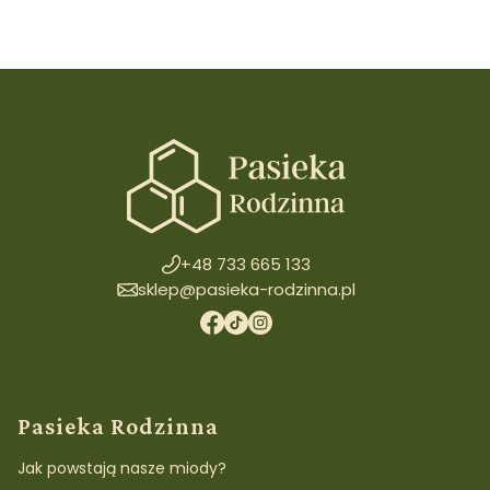
+48 733 665 133
sklep@pasieka-rodzinna.pl
Linki w stopce
Pasieka Rodzinna
Jak powstają nasze miody?