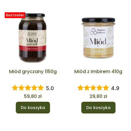
Bestseller
Miód gryczany 1150g
Miód z imbirem 410g
5.0
4.9
Cena
Cena
59,80 zł
29,80 zł
Do koszyka
Do koszyka