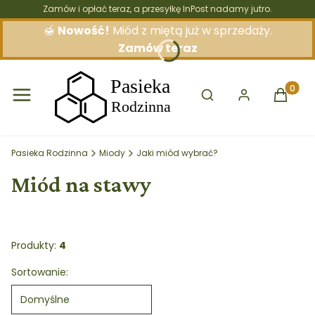
Zamów i opłać teraz, a przesyłkę InPost nadamy jutro.
🍯
Nowość!
Miód z miętą już w sprzedaży.
Zamów teraz
Otwórz wyszukiwarkę
Produkt
Pasieka Rodzinna
Miody
Jaki miód wybrać?
Miód na stawy
Produkty:
4
Lista produktów
Sortowanie:
Domyślne