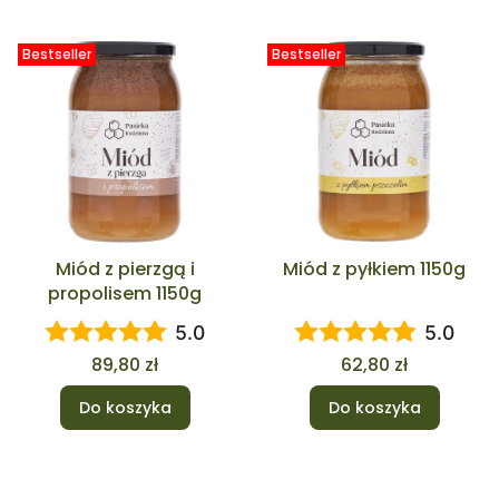
Bestseller
Bestseller
Miód z pierzgą i
Miód z pyłkiem 1150g
propolisem 1150g
5.0
5.0
Cena
Cena
89,80 zł
62,80 zł
Do koszyka
Do koszyka