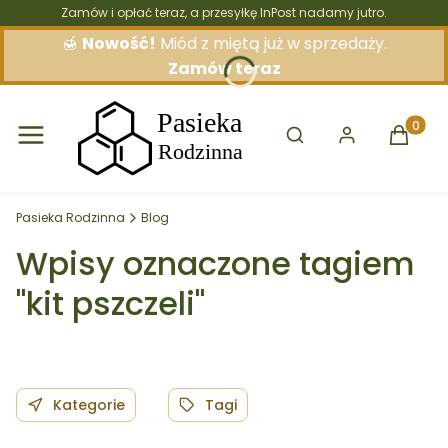
Zamów i opłać teraz, a przesyłkę InPost nadamy jutro.
🍯
Nowość!
Miód z miętą już w sprzedaży.
Zamów teraz
Otwórz wyszukiwarkę
Produkt
Pasieka Rodzinna
Blog
Wpisy oznaczone tagiem
"kit pszczeli"
Kategorie
Tagi