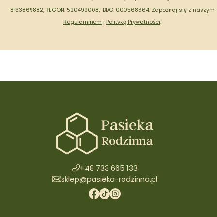
8133869882, REGON: 520499008, BDO: 000568664.
Zapoznaj się z naszym
Regulaminem
i
Polityką Prywatności
.
+48 733 665 133
sklep@pasieka-rodzinna.pl