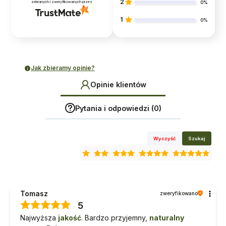
2
zebranych i zweryfikowanych przez
0%
1
0%
Jak zbieramy opinie?
Opinie klientów
Pytania i odpowiedzi (0)
Wyczyść
Szukaj
Tomasz
zweryfikowano
5
Najwyższa
jakość
. Bardzo przyjemny,
naturalny