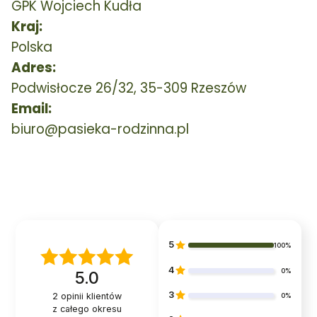
GPK Wojciech Kudła
Kraj:
Polska
Adres:
Podwisłocze 26/32, 35-309 Rzeszów
Email:
biuro@pasieka-rodzinna.pl
5
100%
4
0%
5.0
3
2
opinii klientów
0%
z całego okresu