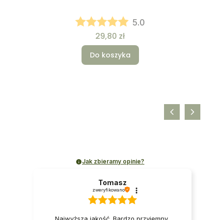
5.0
Cena
29,80 zł
Do koszyka
Jak zbieramy opinie?
Tomasz
zweryfikowano
Najwyższa jakość. Bardzo przyjemny,