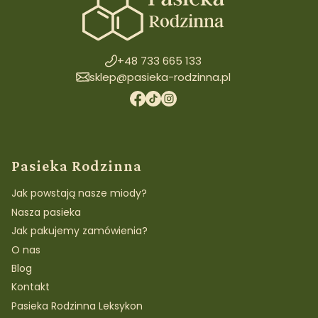
+48 733 665 133
sklep@pasieka-rodzinna.pl
Linki w stopce
Pasieka Rodzinna
Jak powstają nasze miody?
Nasza pasieka
Jak pakujemy zamówienia?
O nas
Blog
Kontakt
Pasieka Rodzinna Leksykon