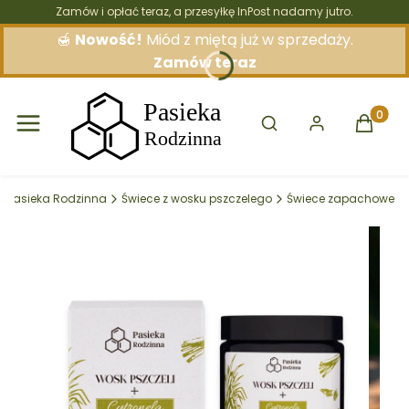
Zamów i opłać teraz, a przesyłkę InPost nadamy jutro.
🍯
Nowość!
Miód z miętą już w sprzedaży.
Zamów teraz
Otwórz wyszukiwarkę
Produkt
Pasieka Rodzinna
Świece z wosku pszczelego
Świece zapachowe