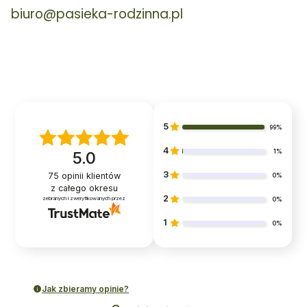
biuro@pasieka-rodzinna.pl
5
99%
4
1%
5.0
3
75
opinii klientów
0%
z całego okresu
2
zebranych i zweryfikowanych przez
0%
1
0%
Jak zbieramy opinie?