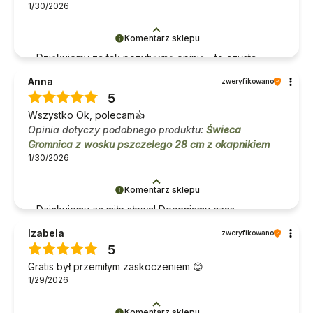
1/30/2026
Komentarz sklepu
Dziękujemy za tak pozytywną opinię - to czysta
przyjemność obsługiwać takich klientów!
Anna
zweryfikowano
Doceniamy czas i wysiłek włożony w podzielenie
5
się z nami Twoimi doświadczeniami. Do zobaczenia!
Wszystko Ok, polecam👍️
Opinia dotyczy podobnego produktu:
Świeca
Gromnica z wosku pszczelego 28 cm z okapnikiem
1/30/2026
Komentarz sklepu
Dziękujemy za miłe słowa! Doceniamy czas
poświęcony na podzielenie się z nami Twoim
Izabela
zweryfikowano
doświadczeniem. Jesteśmy szczęśliwi, że mamy
5
takich klientów. Z pozdrowieniami, obsługa sklepu.
Gratis był przemiłym zaskoczeniem 😊
1/29/2026
Komentarz sklepu