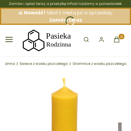
Zamów i opłać teraz, a przesyłkę InPost nadamy w poniedziałek.
🍯
Nowość!
Miód z miętą już w sprzedaży.
Zamów teraz
Otwórz wyszukiwarkę
Produkt
Rodzinna
Świece z wosku pszczelego
Gromnice z wosku pszczelego