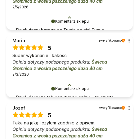
Gromnica z wosku pszczelego duża 40 cm
2/5/2026
Komentarz sklepu
Dziękujemy bardzo za Twoją opinię! Twoja
recenzja wiele dla nas znaczy - dzięki niej wiemy,
Maria
zweryfikowano
że jesteśmy na właściwym torze :) Z
5
pozdrowieniami, obsługa sklepu.
Super wykonanie i kakosc
Opinia dotyczy podobnego produktu:
Świeca
Gromnica z wosku pszczelego duża 40 cm
2/3/2026
Komentarz sklepu
Dziękujemy za tak pozytywną opinię - to czysta
przyjemność obsługiwać takich klientów!
Jozef
zweryfikowano
Doceniamy czas i wysiłek włożony w podzielenie
5
się z nami Twoimi doświadczeniami. Do zobaczenia!
Taka na jaką liczyłem zgodnie z opisem.
Opinia dotyczy podobnego produktu:
Świeca
Gromnica z wosku pszczelego duża 40 cm