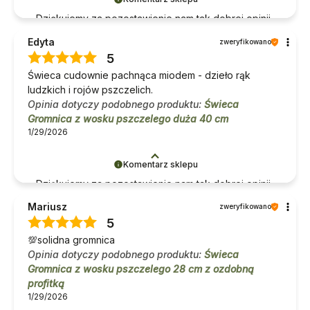
Dziękujemy za pozostawienie nam tak dobrej opinii.
Naszym priorytetem jest satysfakcja klienta i Twoja
Edyta
zweryfikowano
recenzja potwierdza nasze wysiłki - dziękujemy raz
5
jeszcze i mamy nadzieję - do szybkiego
Świeca cudownie pachnąca miodem - dzieło rąk
zobaczenia!
ludzkich i rojów pszczelich.
Opinia dotyczy podobnego produktu:
Świeca
Gromnica z wosku pszczelego duża 40 cm
1/29/2026
Komentarz sklepu
Dziękujemy za pozostawienie nam tak dobrej opinii.
Naszym priorytetem jest satysfakcja klienta i Twoja
Mariusz
zweryfikowano
recenzja potwierdza nasze wysiłki - dziękujemy raz
5
jeszcze i mamy nadzieję - do szybkiego
💯solidna gromnica
zobaczenia!
Opinia dotyczy podobnego produktu:
Świeca
Gromnica z wosku pszczelego 28 cm z ozdobną
profitką
1/29/2026