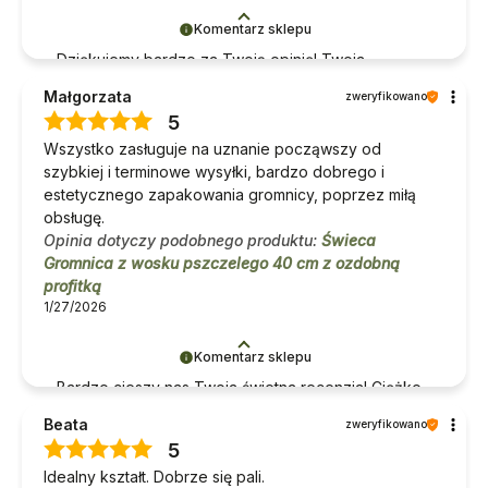
Komentarz sklepu
Dziękujemy bardzo za Twoją opinię! Twoja
recenzja wiele dla nas znaczy - dzięki niej wiemy,
Małgorzata
zweryfikowano
że jesteśmy na właściwym torze :) Z
5
pozdrowieniami, obsługa sklepu.
Wszystko zasługuje na uznanie począwszy od
szybkiej i terminowe wysyłki, bardzo dobrego i
estetycznego zapakowania gromnicy, poprzez miłą
obsługę.
Opinia dotyczy podobnego produktu:
Świeca
Gromnica z wosku pszczelego 40 cm z ozdobną
profitką
1/27/2026
Komentarz sklepu
Bardzo cieszy nas Twoja świetna recenzja! Ciężko
pracujemy, aby sprostać wymaganiom klientów
Beata
zweryfikowano
takich jak Ty i jesteśmy zadowoleni, że nam się
5
udało. Mamy nadzieję, że do nas wrócisz :)
Idealny kształt. Dobrze się pali.
Pozdrawiamy