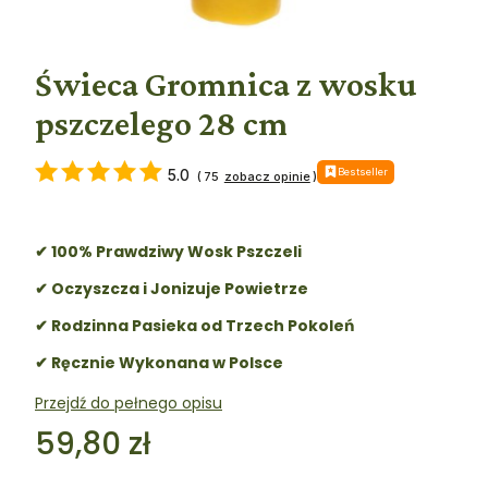
Świeca Gromnica z wosku
pszczelego 28 cm
Bestseller
5.0
(
75
)
✔ 100% Prawdziwy Wosk Pszczeli
✔ Oczyszcza i Jonizuje Powietrze
✔ Rodzinna Pasieka od Trzech Pokoleń
✔ Ręcznie Wykonana w Polsce
Przejdź do pełnego opisu
Cena
59,80 zł