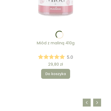
Miód z maliną 410g
5.0
Cena
29,80 zł
Do koszyka