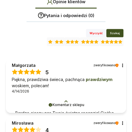
Opinie klientów
Pytania i odpowiedzi (0)
Wyczyść
Szukaj
Małgorzata
zweryfikowano
5
Piękna, prawdziwa świeca, pachnąca
prawdziwym
woskiem, polecam!
4/14/2026
Komentarz sklepu
Bardzo cieszy nas Twoja świetna recenzja! Ciężko
pracujemy, aby sprostać wymaganiom klientów
Mirosława
zweryfikowano
takich jak Ty i jesteśmy zadowoleni, że nam się
4
udało. Mamy nadzieję, że do nas wrócisz :)