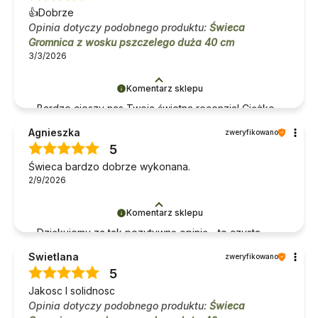
👍️Dobrze
Pozdrawiamy
Opinia dotyczy podobnego produktu:
Świeca
Gromnica z wosku pszczelego duża 40 cm
3/3/2026
Komentarz sklepu
Bardzo cieszy nas Twoja świetna recenzja! Ciężko
pracujemy, aby sprostać wymaganiom klientów
Agnieszka
zweryfikowano
takich jak Ty i jesteśmy zadowoleni, że nam się
5
udało. Mamy nadzieję, że do nas wrócisz :)
Świeca bardzo dobrze wykonana.
Pozdrawiamy
2/9/2026
Komentarz sklepu
Dziękujemy za tak pozytywną opinię - to czysta
przyjemność obsługiwać takich klientów!
Swietlana
zweryfikowano
Doceniamy czas i wysiłek włożony w podzielenie
5
się z nami Twoimi doświadczeniami. Do zobaczenia!
Jakosc I solidnosc
Opinia dotyczy podobnego produktu:
Świeca