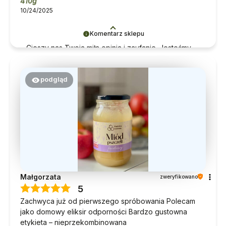
410g
10/24/2025
Komentarz sklepu
Cieszy nas Twoja miła opinia i zaufanie. Jesteśmy
wdzięczni za tak
wspaniałych
klientów jak Ty. Z
pozdrowieniami, obsługa sklepu.
podgląd
Małgorzata
zweryfikowano
5
Zachwyca już od pierwszego spróbowania Polecam
jako domowy eliksir odporności Bardzo gustowna
etykieta – nieprzekombinowana