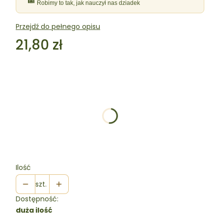
Robimy to tak, jak nauczył nas dziadek
Przejdź do pełnego opisu
Cena
21,80 zł
Wybierz wariant produktu:
Poszczególne warianty mogą różnić się ceną
Zestaw
Opcjonalne
Ilość
szt.
Dostępność:
duża ilość