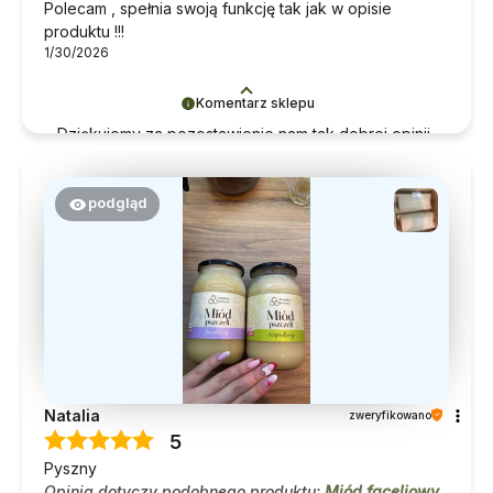
Polecam , spełnia swoją funkcję tak jak w opisie
produktu !!!
1/30/2026
Komentarz sklepu
Dziękujemy za pozostawienie nam tak dobrej opinii.
Naszym priorytetem jest satysfakcja klienta i Twoja
recenzja potwierdza nasze wysiłki - dziękujemy raz
jeszcze i mamy nadzieję - do szybkiego
podgląd
zobaczenia!
Natalia
zweryfikowano
5
Pyszny
Opinia dotyczy podobnego produktu:
Miód faceliowy