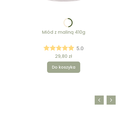
Miód z maliną 410g
5.0
Cena
29,80 zł
Do koszyka