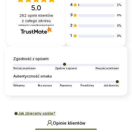
4
2%
5.0
3
262
opinii klientów
0%
z całego okresu
2
zebranych i zweryfikowanych przez
0%
1
0%
Zgodność z opisem
Poniżej oczekiwań
Zgodnie z opisem
Powyżej oczekiwań
Autentyczność smaku
Sklepowy
Bez wyrazu
Poprawny
Prawdziwy
Jak dawniej
Jak zbieramy opinie?
Opinie klientów