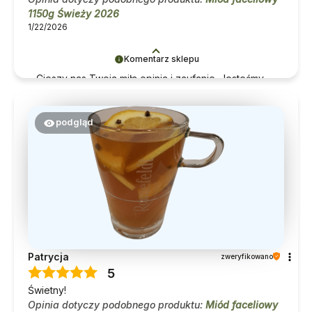
1150g Świeży 2026
1/22/2026
Komentarz sklepu
Cieszy nas Twoja miła opinia i zaufanie. Jesteśmy
wdzięczni za tak
wspaniałych
klientów jak Ty. Z
pozdrowieniami, obsługa sklepu.
podgląd
Patrycja
zweryfikowano
5
Świetny!
Opinia dotyczy podobnego produktu:
Miód faceliowy