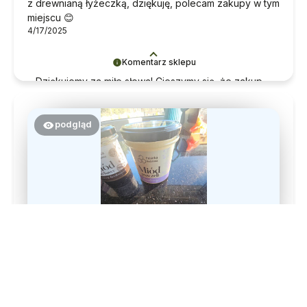
z drewnianą łyżeczką, dziękuję, polecam zakupy w tym
miejscu 😊
4/17/2025
Komentarz sklepu
Dziękujemy za miłe słowa! Cieszymy się, że zakup
przeszedł bezproblemowo, oraz, że możemy
zapewnić odpowiednią obsługę tak świetnym
klientom. Dziękujemy raz jeszcze!
podgląd
Justyna
zweryfikowano
5
Bardzo dobry miod napewno będę go jeszcze
zamawiala❤️