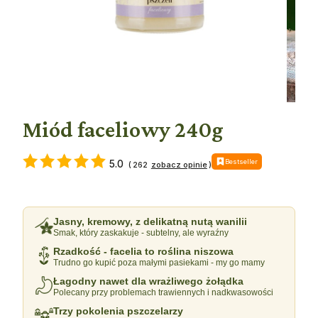
Miód faceliowy 240g
Bestseller
5.0
(
262
)
Jasny, kremowy, z delikatną nutą wanilii
Smak, który zaskakuje - subtelny, ale wyraźny
Rzadkość - facelia to roślina niszowa
Trudno go kupić poza małymi pasiekami - my go mamy
Łagodny nawet dla wrażliwego żołądka
Polecany przy problemach trawiennych i nadkwasowości
Trzy pokolenia pszczelarzy