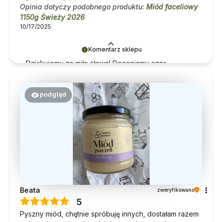
Opinia dotyczy podobnego produktu:
Miód faceliowy
1150g Świeży 2026
10/17/2025
Komentarz sklepu
Dziękujemy za miłe słowa! Doceniamy czas
poświęcony na podzielenie się z nami Twoim
doświadczeniem. Jesteśmy szczęśliwi, że mamy
takich klientów. Z pozdrowieniami, obsługa sklepu.
podgląd
Beata
zweryfikowano
5
Pyszny miód, chętnie spróbuję innych, dostałam razem