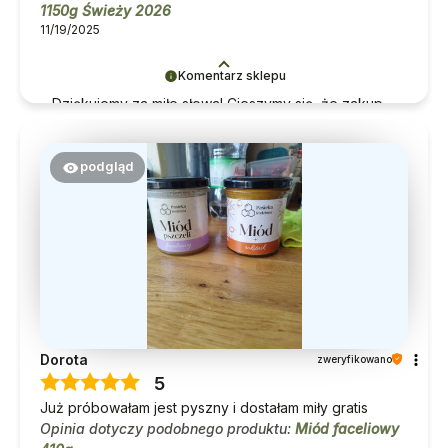
1150g Świeży 2026
11/19/2025
Komentarz sklepu
Dziękujemy za miłe słowa! Cieszymy się, że zakup
przeszedł bezproblemowo, oraz, że możemy
zapewnić odpowiednią obsługę tak świetnym
klientom. Dziękujemy raz jeszcze!
podgląd
Dorota
zweryfikowano
5
Już próbowałam jest pyszny i dostałam miły gratis
Opinia dotyczy podobnego produktu:
Miód faceliowy