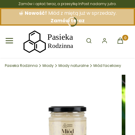
Zamów i opłać teraz, a przesyłkę InPost nadamy jutro.
🍯
Nowość!
Miód z miętą już w sprzedaży.
Zamów teraz
Otwórz wyszukiwarkę
Produkt
Pasieka Rodzinna
Miody
Miody naturalne
Miód faceliowy