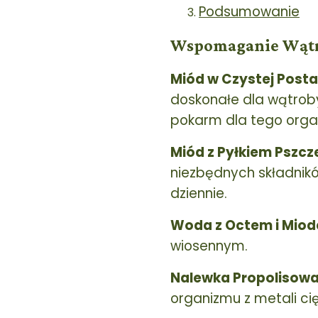
Podsumowanie
Wspomaganie Wątr
Miód w Czystej Posta
doskonałe dla wątroby
pokarm dla tego orga
Miód z Pyłkiem Pszcz
niezbędnych składnikó
dziennie.
Woda z Octem i Mio
wiosennym.
Nalewka Propolisowa
organizmu z metali cię