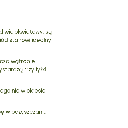
ód wielokwiatowy, są
iód stanowi idealny
cza wątrobie
tarczą trzy łyżki
ególnie w okresie
bę w oczyszczaniu