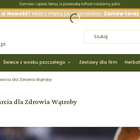
Zamów i opłać teraz, a przesyłkę InPost nadamy jutro.
🍯
Nowość!
Miód z miętą już w sprzedaży.
Zamów teraz
pl
Świece z wosku pszczelego
Zestawy dla firm
Herba
parcia dla Zdrowia Wątroby
arcia dla Zdrowia Wątroby