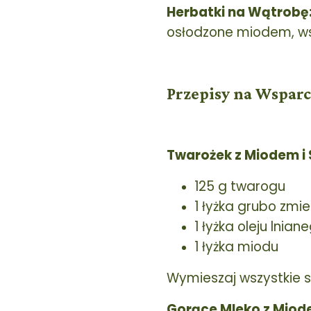
Herbatki na Wątrobę
osłodzone miodem, ws
Przepisy na Wspar
Twarożek z Miodem i
125 g twarogu
1 łyżka grubo zmi
1 łyżka oleju lnian
1 łyżka miodu
Wymieszaj wszystkie sk
Gorące Mleko z Miod