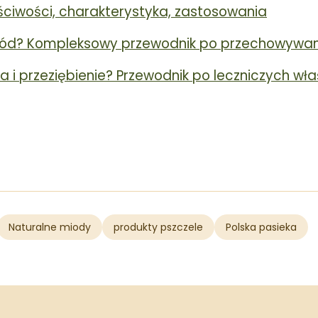
ciwości, charakterystyka, zastosowania
ód? Kompleksowy przewodnik po przechowywan
ła i przeziębienie? Przewodnik po leczniczych w
Naturalne miody
produkty pszczele
Polska pasieka