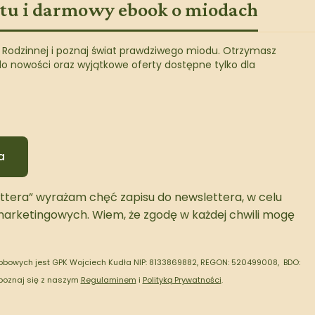
atu i darmowy ebook o miodach
i Rodzinnej i poznaj świat prawdziwego miodu. Otrzymasz
do nowości oraz wyjątkowe oferty dostępne tylko dla
a
ettera” wyrażam chęć zapisu do newslettera, w celu
marketingowych. Wiem, że zgodę w każdej chwili mogę
bowych jest GPK Wojciech Kudła NIP: 8133869882, REGON: 520499008, BDO:
poznaj się z naszym
Regulaminem
i
Polityką Prywatności
.