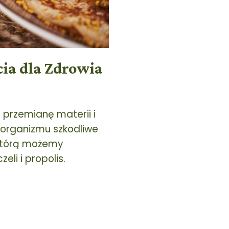
ia dla Zdrowia
 przemianę materii i
 organizmu szkodliwe
 którą możemy
li i propolis.