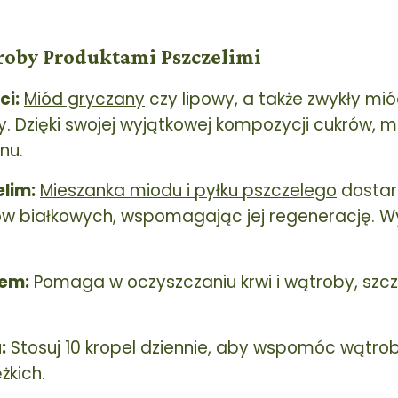
oby Produktami Pszczelimi
ci:
Miód gryczany
czy lipowy, a także zwykły mi
. Dzięki swojej wyjątkowej kompozycji cukrów, m
nu.
elim:
Mieszanka miodu i pyłku pszczelego
dostar
w białkowych, wspomagając jej regenerację. Wys
dem:
Pomaga w oczyszczaniu krwi i wątroby, szcz
:
Stosuj 10 kropel dziennie, aby wspomóc wątro
żkich.