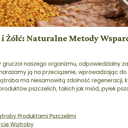
i Żółć: Naturalne Metody Wsparc
 gruczoł naszego organizmu, odpowiedzialny za
 narażamy ją na przeciążenie, wprowadzając do
wątroba ma niesamowitą zdolność regeneracji,
duktów pszczelich, takich jak miód, pyłek pszcze
roby Produktami Pszczelimi
rcie Wątroby