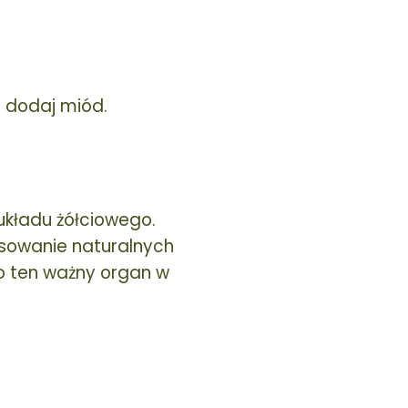
i dodaj miód.
układu żółciowego.
osowanie naturalnych
o ten ważny organ w