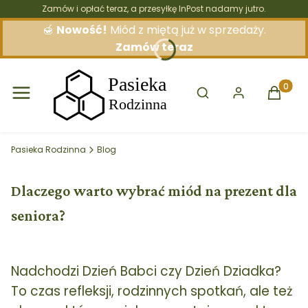
Zamów i opłać teraz, a przesyłkę InPost nadamy jutro.
🍯
Nowość!
Miód z miętą już w sprzedaży.
Zamów teraz
Otwórz wyszukiwarkę
Produkt
Pasieka Rodzinna
Blog
Dlaczego warto wybrać miód na prezent dla
seniora?
Nadchodzi Dzień Babci czy Dzień Dziadka?
To czas refleksji, rodzinnych spotkań, ale też