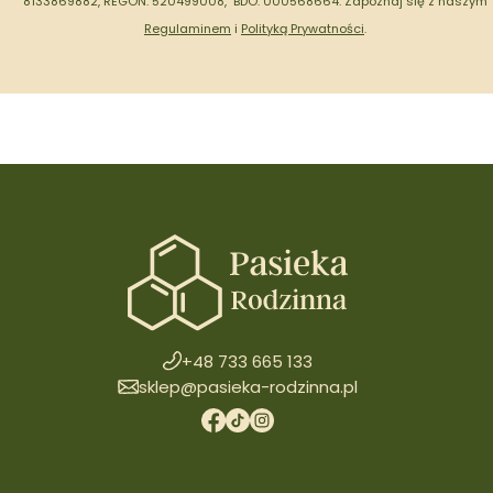
8133869882, REGON: 520499008, BDO: 000568664.
Zapoznaj się z naszym
Regulaminem
i
Polityką Prywatności
.
+48 733 665 133
sklep@pasieka-rodzinna.pl