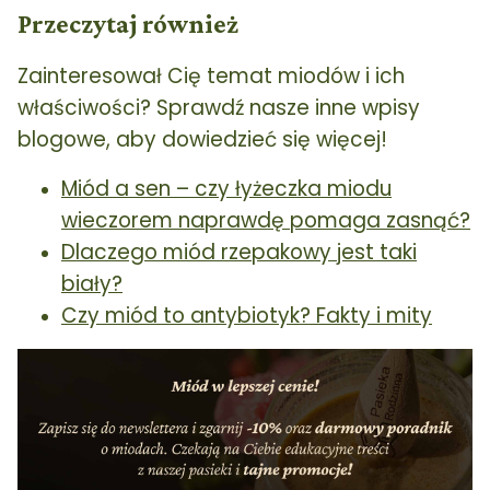
Przeczytaj również
Zainteresował Cię temat miodów i ich
właściwości? Sprawdź nasze inne wpisy
blogowe, aby dowiedzieć się więcej!
Miód a sen – czy łyżeczka miodu
wieczorem naprawdę pomaga zasnąć?
Dlaczego miód rzepakowy jest taki
biały?
Czy miód to antybiotyk? Fakty i mity