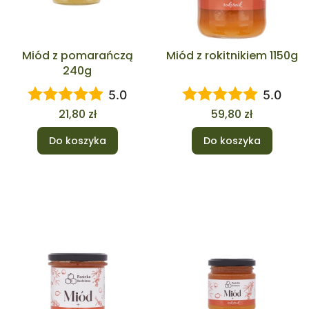
Miód z pomarańczą
Miód z rokitnikiem 1150g
240g
5.0
5.0
Cena
Cena
21,80 zł
59,80 zł
Do koszyka
Do koszyka