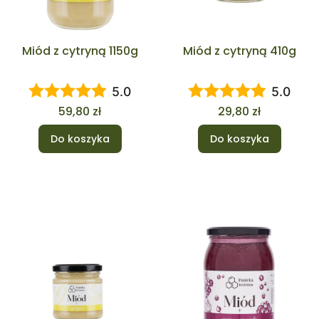
Miód z cytryną 1150g
Miód z cytryną 410g
5.0
5.0
Cena
Cena
59,80 zł
29,80 zł
Do koszyka
Do koszyka