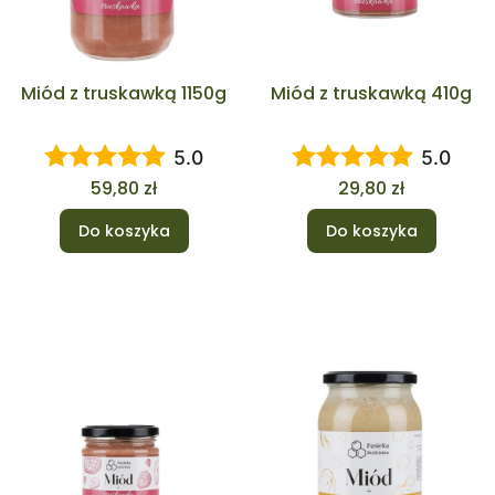
Miód z truskawką 1150g
Miód z truskawką 410g
5.0
5.0
Cena
Cena
59,80 zł
29,80 zł
Do koszyka
Do koszyka