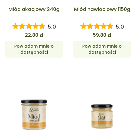
Miód akacjowy 240g
Miód nawłociowy 1150g
5.0
5.0
Cena
Cena
22,80 zł
59,80 zł
Powiadom mnie o
Powiadom mnie o
dostępności
dostępności