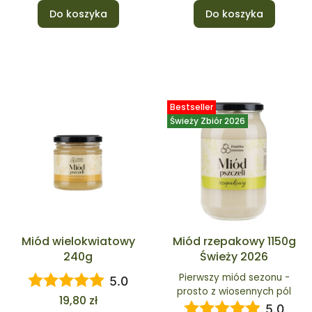
Do koszyka
Do koszyka
Bestseller
Świeży Zbiór 2026
Miód wielokwiatowy
Miód rzepakowy 1150g
240g
Świeży 2026
Pierwszy miód sezonu -
5.0
prosto z wiosennych pól
Cena
19,80 zł
5.0