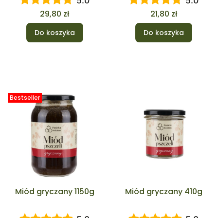
5.0
5.0
Cena
Cena
29,80 zł
21,80 zł
Do koszyka
Do koszyka
Bestseller
Miód gryczany 1150g
Miód gryczany 410g