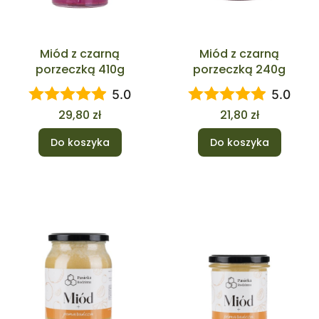
Miód z czarną
Miód z czarną
porzeczką 410g
porzeczką 240g
5.0
5.0
Cena
Cena
29,80 zł
21,80 zł
Do koszyka
Do koszyka