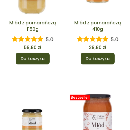
Miód z pomarańczą
Miód z pomarańczą
1150g
410g
5.0
5.0
Cena
Cena
59,80 zł
29,80 zł
Do koszyka
Do koszyka
Bestseller