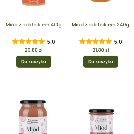
Miód z rokitnikiem 410g
Miód z rokitnikiem 240g
5.0
5.0
Cena
Cena
29,80 zł
21,80 zł
Do koszyka
Do koszyka