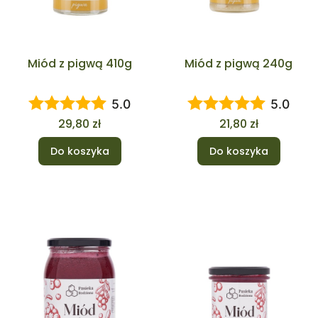
Miód z pigwą 410g
Miód z pigwą 240g
5.0
5.0
Cena
Cena
29,80 zł
21,80 zł
Do koszyka
Do koszyka