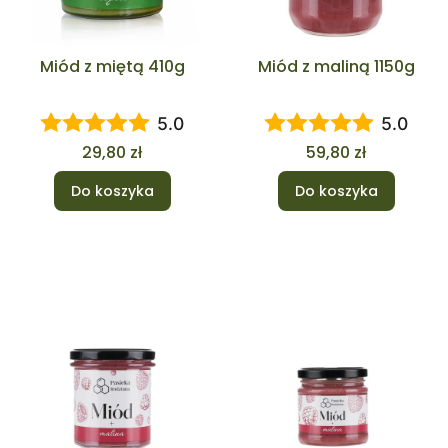
Miód z miętą 410g
Miód z maliną 1150g
5.0
5.0
Cena
Cena
29,80 zł
59,80 zł
Do koszyka
Do koszyka