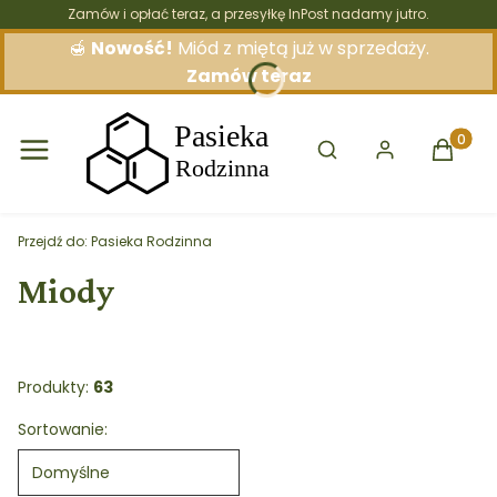
Zamów i opłać teraz, a przesyłkę InPost nadamy jutro.
🍯
Nowość!
Miód z miętą już w sprzedaży.
Zamów teraz
Otwórz wyszukiwarkę
Produkt
Przejdź do:
Pasieka Rodzinna
Miody
Produkty:
63
Lista produktów
Sortowanie:
Domyślne