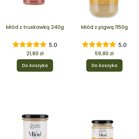
Miód z truskawką 240g
Miód z pigwą 1150g
5.0
5.0
Cena
Cena
21,80 zł
59,80 zł
Do koszyka
Do koszyka