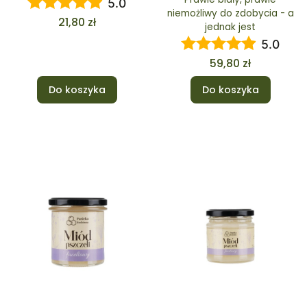
5.0
niemożliwy do zdobycia - a
Cena
21,80 zł
jednak jest
5.0
Cena
59,80 zł
Do koszyka
Do koszyka