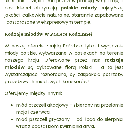
się stanie. Dzięki temu pszczoły pracują w spokoju, a
nasi klienci otrzymują
polskie miody
najwyższej
jakości, całkowicie naturalne, starannie zapakowane
i dostarczone w ekspresowym tempie.
Rodzaje miodów w Pasiece Rodzinnej
W naszej ofercie znajdą Państwo tylko i wyłącznie
miody polskie, wytwarzane w pasiekach na terenie
naszego kraju. Oferowane przez nas
rodzaje
miodów
są dyktowane florą Polski – a ta jest
wystarczająco różnorodna, by zaspokoić potrzeby
prawdziwych miodowych koneserów!
Oferujemy między innymi:
miód pszczeli akacjowy
– zbierany na przełomie
maja i czerwca,
miód pszczeli gryczany
– od lipca do sierpnia,
wraz z początkiem kwitnienia gryki,