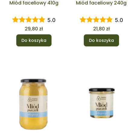
Miód faceliowy 410g
Miód faceliowy 240g
5.0
5.0
Cena
Cena
29,80 zł
21,80 zł
Do koszyka
Do koszyka