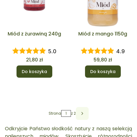
Miód z żurawiną 240g
Miód z mango 1150g
5.0
4.9
Cena
Cena
21,80 zł
59,80 zł
Do koszyka
Do koszyka
Strona
z 2
Odkryjcie Państwo słodkość natury z naszą selekcją
najlepszych miodów. Skosztujcie różnorodności