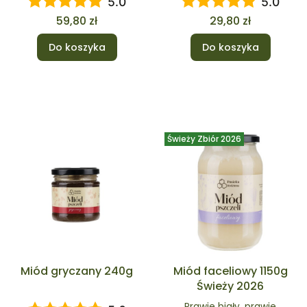
5.0
5.0
Cena
Cena
59,80 zł
29,80 zł
Do koszyka
Do koszyka
Świeży Zbiór 2026
Miód gryczany 240g
Miód faceliowy 1150g
Świeży 2026
Prawie biały, prawie