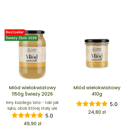
Bestseller
Świeży Zbiór 2026
Miód wielokwiatowy
Miód wielokwiatowy
1150g Świeży 2026
410g
Inny każdego lata - taki jak
5.0
łąka, obok której stały ule
Cena
24,80 zł
5.0
Cena
49,90 zł