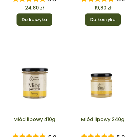
Cena
Cena
24,80 zł
19,80 zł
Do koszyka
Do koszyka
Miód lipowy 410g
Miód lipowy 240g