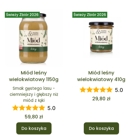
Świeży Zbiór 2026
Świeży Zbiór 2026
Miód leśny
Miód leśny
wielokwiatowy 1150g
wielokwiatowy 410g
Smak gęstego lasu -
5.0
ciemniejszy i głębszy niż
Cena
29,80 zł
miód z łąki
5.0
Cena
59,80 zł
Do koszyka
Do koszyka