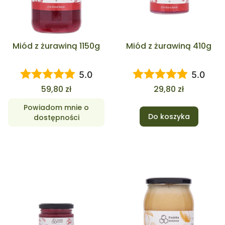
Miód z żurawiną 1150g
Miód z żurawiną 410g
5.0
5.0
Cena
Cena
59,80 zł
29,80 zł
Powiadom mnie o
Do koszyka
dostępności