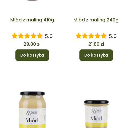
Miód z maliną 410g
Miód z maliną 240g
5.0
5.0
Cena
Cena
29,80 zł
21,80 zł
Do koszyka
Do koszyka