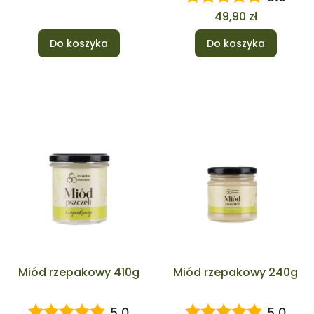
Cena
49,90 zł
Do koszyka
Do koszyka
Miód rzepakowy 410g
Miód rzepakowy 240g
5.0
5.0