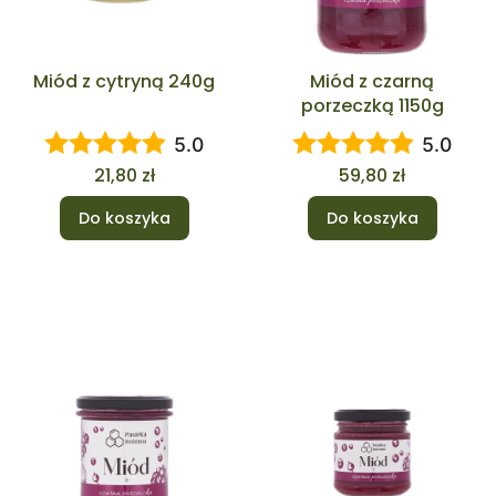
Miód z cytryną 240g
Miód z czarną
porzeczką 1150g
5.0
5.0
Cena
Cena
21,80 zł
59,80 zł
Do koszyka
Do koszyka