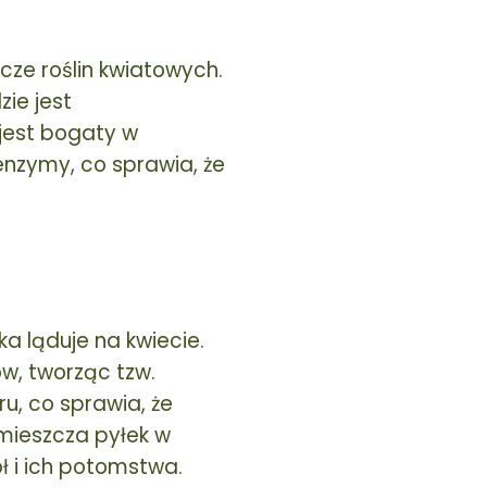
cze roślin kwiatowych.
zie jest
 jest bogaty w
 enzymy, co sprawia, że
ka ląduje na kwiecie.
w, tworząc tzw.
u, co sprawia, że
 umieszcza pyłek w
ł i ich potomstwa.