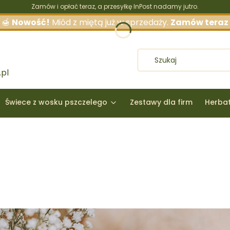
Zamów i opłać teraz, a przesyłkę InPost nadamy jutro.
🍯
Nowość!
Miód z miętą już w sprzedaży.
Zamów teraz
pl
Świece z wosku pszczelego
Zestawy dla firm
Herba