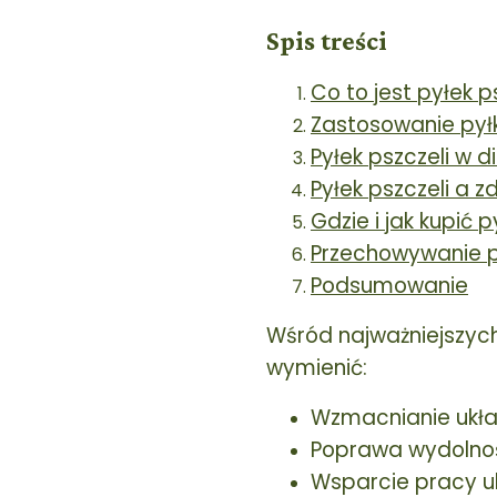
Spis treści
Co to jest pyłek p
Zastosowanie pył
Pyłek pszczeli w d
Pyłek pszczeli a z
Gdzie i jak kupić p
Przechowywanie p
Podsumowanie
Wśród najważniejszyc
wymienić:
Wzmacnianie ukł
Poprawa wydolnośc
Wsparcie pracy 