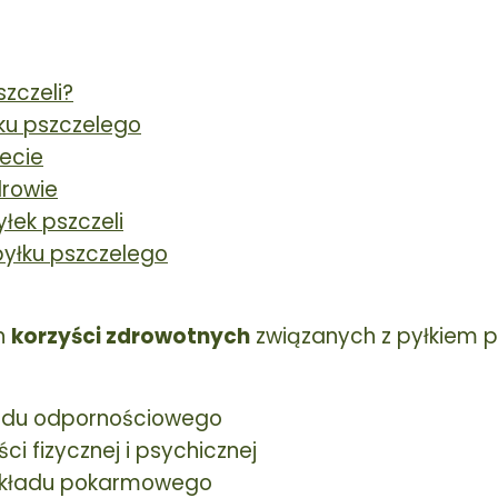
szczeli?
ku pszczelego
iecie
drowie
yłek pszczeli
yłku pszczelego
h
korzyści zdrowotnych
związanych z pyłkiem 
adu odpornościowego
i fizycznej i psychicznej
układu pokarmowego