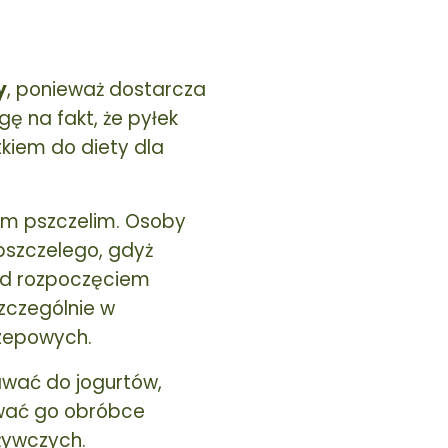
y
, ponieważ dostarcza
 na fakt, że pyłek
tkiem do diety dla
em pszczelim. Osoby
pszczelego, gdyż
zed rozpoczęciem
zczególnie w
zepowych.
wać do jogurtów,
dawać go obróbce
żywczych.