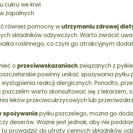
 cukru we krwi
w zapalnych
być również pomocny w
utrzymaniu zdrowej diet
ych składników odżywczych. Warto zwrócić uwagę
białka roślinnego, co czyni go atrakcyjnym doda
nieć o
przeciwwskazaniach
związanych z pyłki
pszczelarskie powinny unikać spożywania pyłku 
wystąpienia reakcji alergicznych. Ponadto, pr
 pszczelim warto skonsultować się z lekarzem, s
ia leków przeciwcukrzycowych lub przeciwzakr
y spożywania
pyłku pszczelego, można go doda
tek czy deserów. Ważne jest jednak, aby nie pod
 to prowadzić do utraty cennych składników od