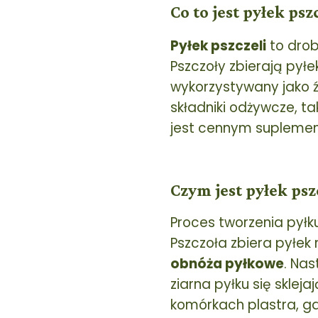
Co to jest pyłek psz
Pyłek pszczeli
to drob
Pszczoły zbierają pyłe
wykorzystywany jako źr
składniki odżywcze, ta
jest cennym suplement
Czym jest pyłek psz
Proces tworzenia pyłku
Pszczoła zbiera pyłek
obnóża pyłkowe
. Nas
ziarna pyłku się sklej
komórkach plastra, gd