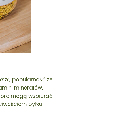
kszą popularność ze
amin, minerałów,
które mogą wspierać
ściwościom pyłku