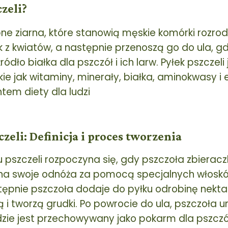
czeli?
ne ziarna, które stanowią męskie komórki rozrod
k z kwiatów, a następnie przenoszą go do ula, gd
ódło białka dla pszczół i ich larw. Pyłek pszczeli
kie jak witaminy, minerały, białka, aminokwasy i
em diety dla ludzi
czeli: Definicja i proces tworzenia
 pszczeli rozpoczyna się, gdy pszczoła zbieracz
 na swoje odnóża za pomocą specjalnych włoskó
tępnie pszczoła dodaje do pyłku odrobinę nektar
ają i tworzą grudki. Po powrocie do ula, pszczoła
zie jest przechowywany jako pokarm dla pszczó